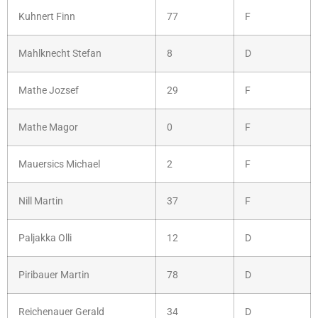
Kuhnert Finn
77
F
Mahlknecht Stefan
8
D
Mathe Jozsef
29
F
Mathe Magor
0
F
Mauersics Michael
2
F
Nill Martin
37
F
Paljakka Olli
12
D
Piribauer Martin
78
D
Reichenauer Gerald
34
D