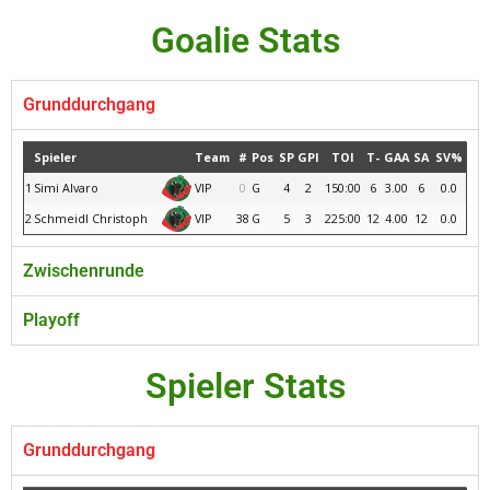
Goalie Stats
Grunddurchgang
Spieler
Team
#
Pos
SP
GPI
TOI
T-
GAA
SA
SV%
1
Simi Alvaro
VIP
0
G
4
2
150:00
6
3.00
6
0.0
2
Schmeidl Christoph
VIP
38
G
5
3
225:00
12
4.00
12
0.0
Zwischenrunde
Playoff
Spieler Stats
Grunddurchgang