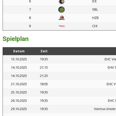
6
ICE
7
SBL
8
HZB
9
CHI
Spielplan
Datum
Zeit
13.10.2025
19:35
EHC Vi
14.10.2025
21:15
EHV 
14.10.2025
21:25
21.10.2025
18:05
EHC V
25.10.2025
19:35
26.10.2025
19:35
EHC 
29.10.2025
19:35
Vienna Univer