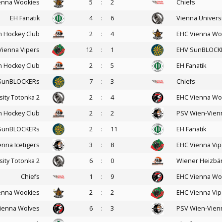
enna Wookies
5
:
2
Chiefs
EH Fanatik
4
:
6
Vienna Universi
n Hockey Club
2
:
4
EHC Vienna Wo
Vienna Vipers
12
:
1
EHV SunBLOCK
n Hockey Club
2
:
5
EH Fanatik
SunBLOCKERs
7
:
3
Chiefs
sity Totonka 2
2
:
4
EHC Vienna Wo
n Hockey Club
2
:
2
PSV Wien-Vienn
SunBLOCKERs
2
:
11
EH Fanatik
nna Icetigers
3
:
8
EHC Vienna Vip
sity Totonka 2
6
:
0
Wiener Heizbä
Chiefs
1
:
9
EHC Vienna Wo
enna Wookies
2
:
2
EHC Vienna Vip
ienna Wolves
6
:
3
PSV Wien-Vienn