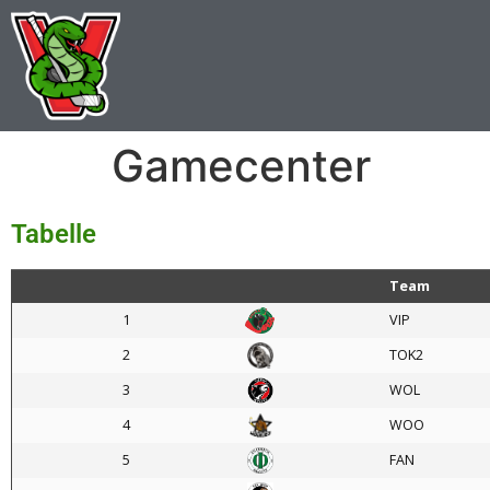
Gamecenter
Tabelle
Team
1
VIP
2
TOK2
3
WOL
4
WOO
5
FAN