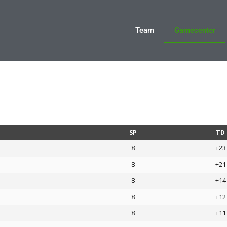
Team
Gamecenter
SP
TD
8
+23
8
+21
8
+14
8
+12
8
+11