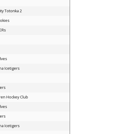
ty Totonka 2
okies
ERs
lves
a Icetigers
ers
ren Hockey Club
lves
ers
a Icetigers