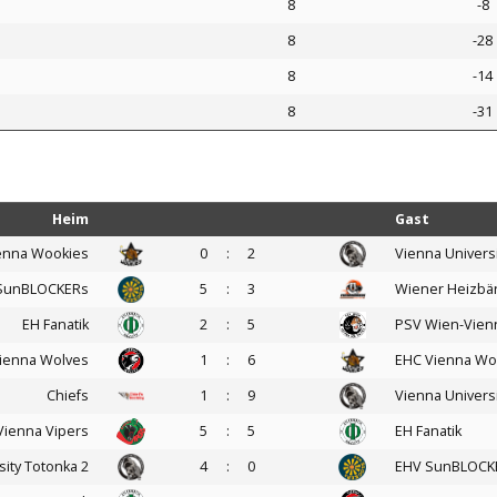
8
-8
8
-28
8
-14
8
-31
Heim
Gast
enna Wookies
0
:
2
Vienna Universi
SunBLOCKERs
5
:
3
Wiener Heizbä
EH Fanatik
2
:
5
PSV Wien-Vienn
ienna Wolves
1
:
6
EHC Vienna Wo
Chiefs
1
:
9
Vienna Universi
Vienna Vipers
5
:
5
EH Fanatik
sity Totonka 2
4
:
0
EHV SunBLOCK