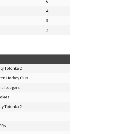
6
4
3
2
ty Totonka 2
ren Hockey Club
a Icetigers
okies
ty Totonka 2
ERs