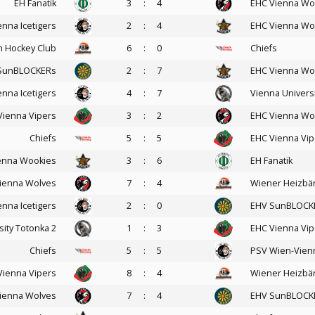
EH Fanatik
3
:
4
EHC Vienna Wo
nna Icetigers
2
:
4
EHC Vienna Wo
n Hockey Club
6
:
0
Chiefs
SunBLOCKERs
2
:
7
EHC Vienna Wo
nna Icetigers
4
:
7
Vienna Universi
Vienna Vipers
3
:
2
EHC Vienna Wo
Chiefs
5
:
5
EHC Vienna Vip
enna Wookies
3
:
6
EH Fanatik
ienna Wolves
7
:
4
Wiener Heizbä
nna Icetigers
2
:
0
EHV SunBLOCK
sity Totonka 2
1
:
3
EHC Vienna Vip
Chiefs
5
:
5
PSV Wien-Vienn
Vienna Vipers
8
:
4
Wiener Heizbä
ienna Wolves
7
:
4
EHV SunBLOCK