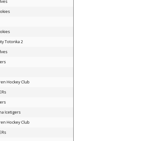
lves
okies
okies
ty Totonka 2
lves
ers
ren Hockey Club
ERs
ers
a Icetigers
ren Hockey Club
ERs